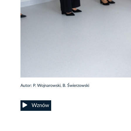
94/105
Autor: P. Wojnarowski, B. Świerzowski
Wznów