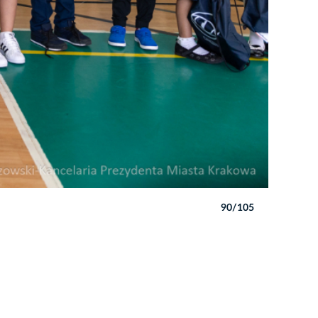
90/105
Autor: P. W