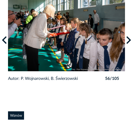
5
Autor: P. Wojnarowski, B. Świerzowski
56/105
Auto
Wznów