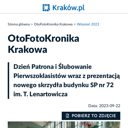
Strona główna
OtoFotoKronika Krakowa
Wrzesień 2023
OtoFotoKronika
Krakowa
Dzień Patrona i Ślubowanie
Pierwszoklasistów wraz z prezentacją
nowego skrzydła budynku SP nr 72
im. T. Lenartowicza
Data: 2023-09-22
IE
POBIERZ TO ZDJĘCIE