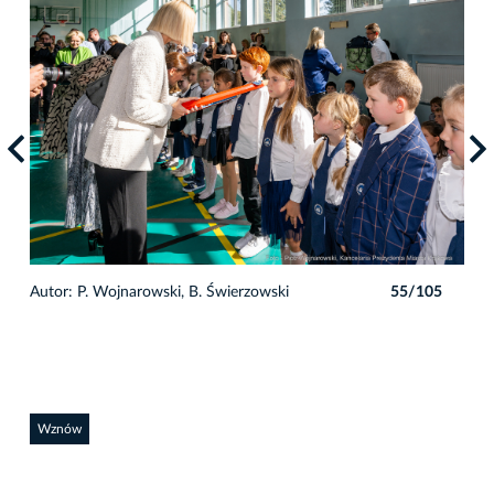
5
Autor: P. Wojnarowski, B. Świerzowski
55/105
Auto
Wznów