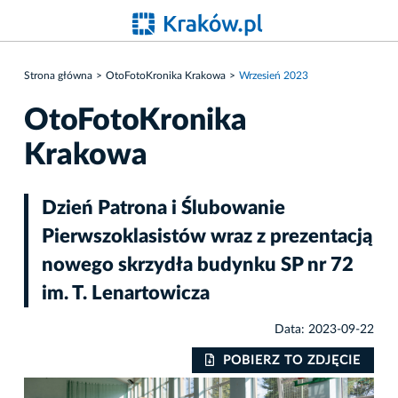
Strona główna
OtoFotoKronika Krakowa
Wrzesień 2023
OtoFotoKronika
Krakowa
Dzień Patrona i Ślubowanie
Pierwszoklasistów wraz z prezentacją
nowego skrzydła budynku SP nr 72
im. T. Lenartowicza
Data: 2023-09-22
IE
POBIERZ TO ZDJĘCIE