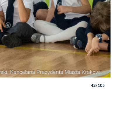
42/105
Autor: P. W