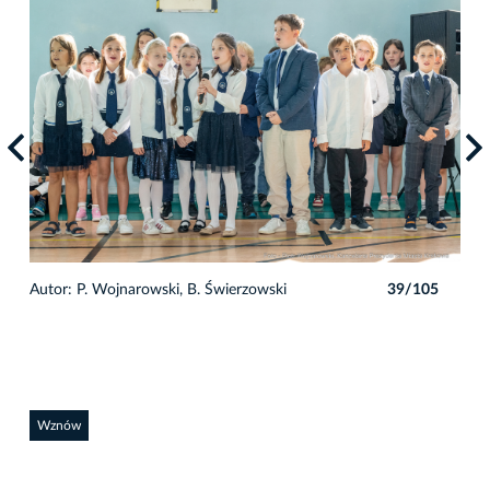
5
Autor: P. Wojnarowski, B. Świerzowski
39/105
Auto
Wznów