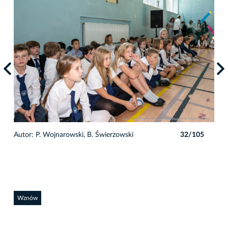
5
Autor: P. Wojnarowski, B. Świerzowski
32/105
Auto
Wznów