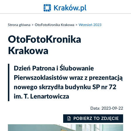
Strona główna
OtoFotoKronika Krakowa
Wrzesień 2023
OtoFotoKronika
Krakowa
Dzień Patrona i Ślubowanie
Pierwszoklasistów wraz z prezentacją
nowego skrzydła budynku SP nr 72
im. T. Lenartowicza
Data: 2023-09-22
IE
POBIERZ TO ZDJĘCIE