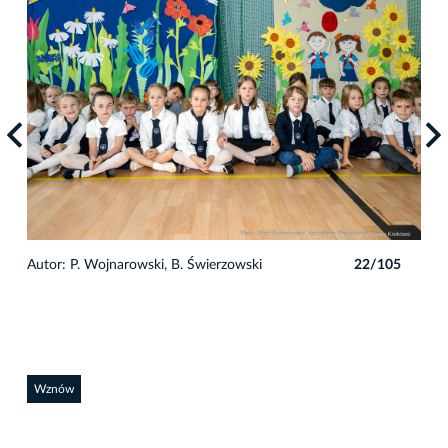
5
Autor: P. Wojnarowski, B. Świerzowski
22/105
Auto
Wznów