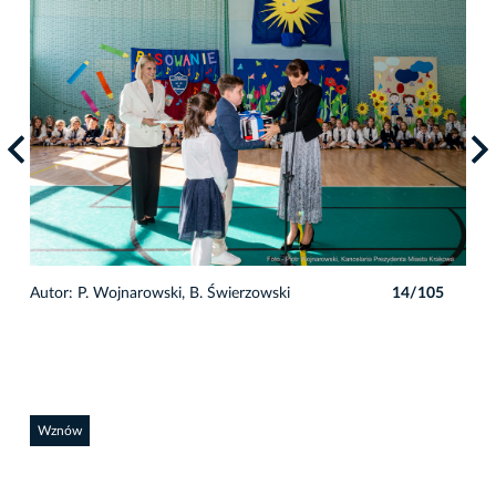
5
Autor: P. Wojnarowski, B. Świerzowski
14/105
Auto
Wznów