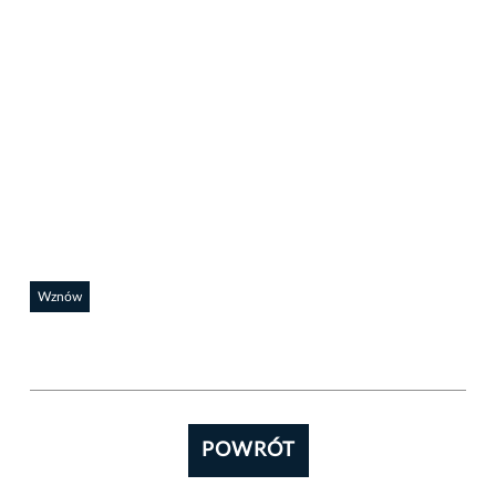
Auto
Wznów
POWRÓT