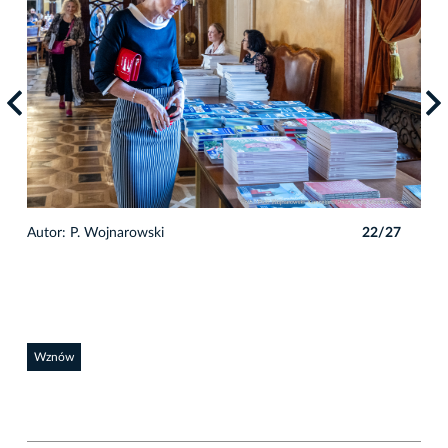
7
Autor: P. Wojnarowski
22/27
Auto
Wznów