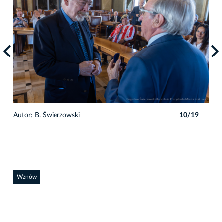
9
Autor: B. Świerzowski
10/19
Auto
Wznów