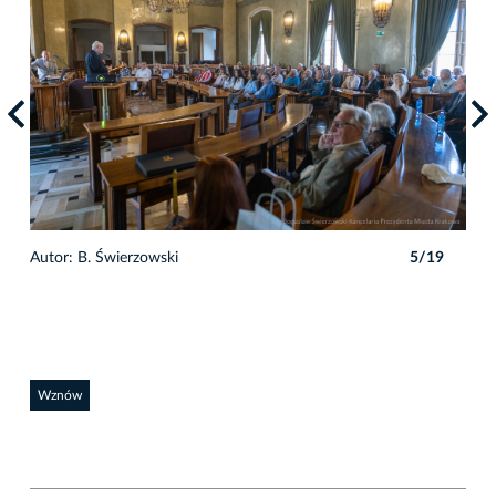
9
Autor: B. Świerzowski
5/19
Auto
Wznów