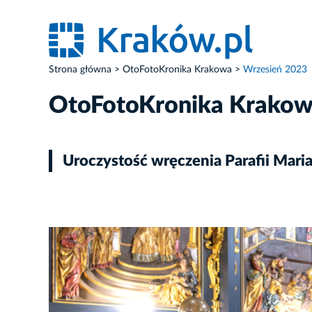
Strona główna
OtoFotoKronika Krakowa
Wrzesień 2023
OtoFotoKronika Krako
Uroczystość wręczenia Parafii Mari
ZDJĘCIE