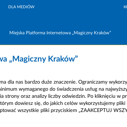
DLA MEDIÓW
K
Miejska Platforma Internetowa „Magiczny Kraków”
owa „Magiczny Kraków”
a dla nas bardzo duże znaczenie. Ograniczamy wykorzyst
minimum wymaganego do świadczenia usług na najwyższym
strony oraz analizy liczby odwiedzin. Po kliknięciu w pr
m dowiesz się, do jakich celów wykorzystujemy pliki c
ceptować wszystkie pliki przyciskiem „ZAAKCEPTUJ WS