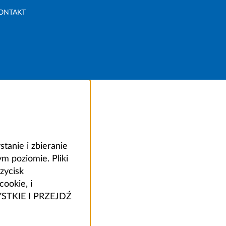
ONTAKT
anie i zbieranie
 poziomie. Pliki
zycisk
ookie, i
ZYSTKIE I PRZEJDŹ