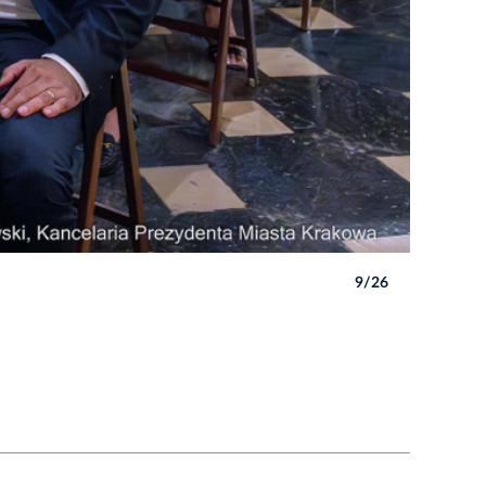
9/26
Autor: P. 