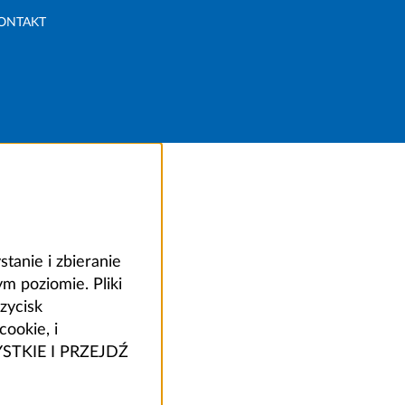
ONTAKT
anie i zbieranie
 poziomie. Pliki
zycisk
ookie, i
ZYSTKIE I PRZEJDŹ