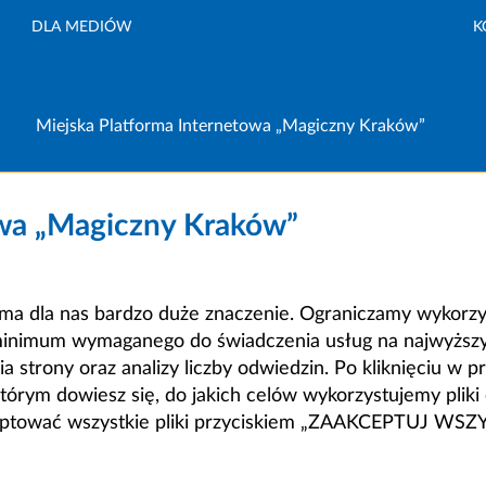
DLA MEDIÓW
K
Miejska Platforma Internetowa „Magiczny Kraków”
owa „Magiczny Kraków”
a dla nas bardzo duże znaczenie. Ograniczamy wykorzyst
minimum wymaganego do świadczenia usług na najwyższym
strony oraz analizy liczby odwiedzin. Po kliknięciu w pr
m dowiesz się, do jakich celów wykorzystujemy pliki c
ceptować wszystkie pliki przyciskiem „ZAAKCEPTUJ WS