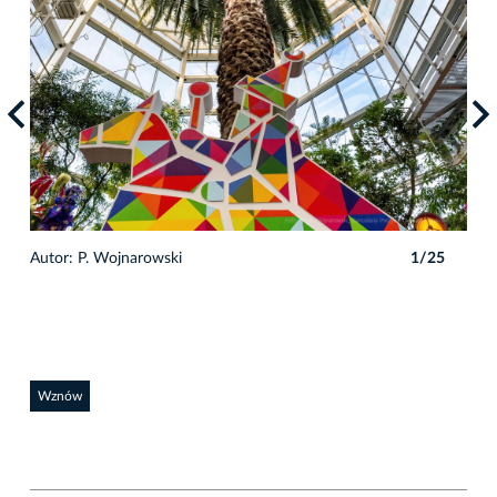
Autor: P. Wojnarowski
1/25
Auto
Wznów