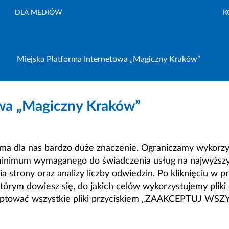
DLA MEDIÓW
K
Miejska Platforma Internetowa „Magiczny Kraków”
owa „Magiczny Kraków”
a dla nas bardzo duże znaczenie. Ograniczamy wykorzyst
minimum wymaganego do świadczenia usług na najwyższym
strony oraz analizy liczby odwiedzin. Po kliknięciu w pr
m dowiesz się, do jakich celów wykorzystujemy pliki c
ceptować wszystkie pliki przyciskiem „ZAAKCEPTUJ WS