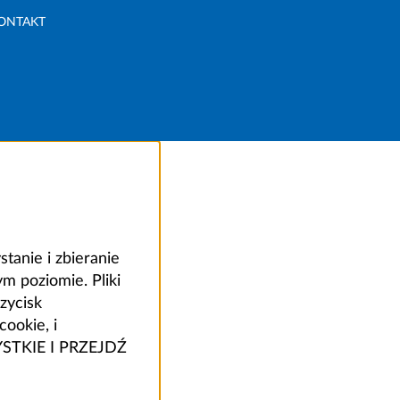
ONTAKT
anie i zbieranie
 poziomie. Pliki
zycisk
ookie, i
ZYSTKIE I PRZEJDŹ