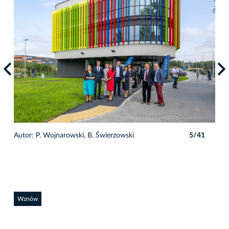
1
Autor: P. Wojnarowski, B. Świerzowski
5/41
Auto
Wznów