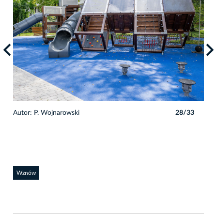
3
Autor: P. Wojnarowski
28/33
Auto
Wznów