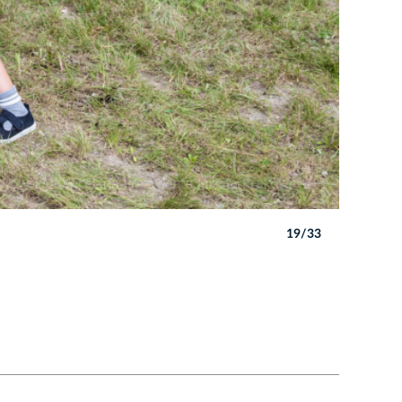
19/33
Autor: P. 