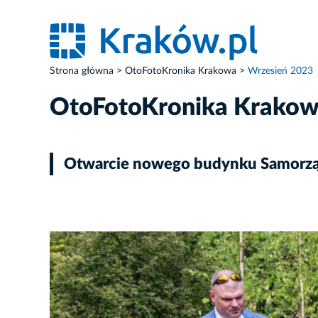
Strona główna
OtoFotoKronika Krakowa
Wrzesień 2023
OtoFotoKronika Krako
Otwarcie nowego budynku Samorząd
ZDJĘCIE