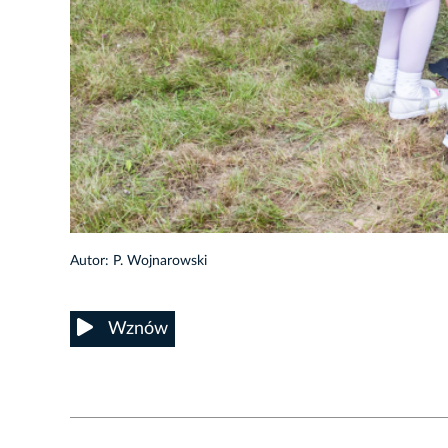
18/33
Autor: P. Wojnarowski
Wznów