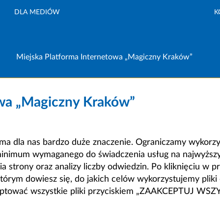
DLA MEDIÓW
K
Miejska Platforma Internetowa „Magiczny Kraków”
owa „Magiczny Kraków”
a dla nas bardzo duże znaczenie. Ograniczamy wykorzyst
minimum wymaganego do świadczenia usług na najwyższym
strony oraz analizy liczby odwiedzin. Po kliknięciu w pr
m dowiesz się, do jakich celów wykorzystujemy pliki c
ceptować wszystkie pliki przyciskiem „ZAAKCEPTUJ WS