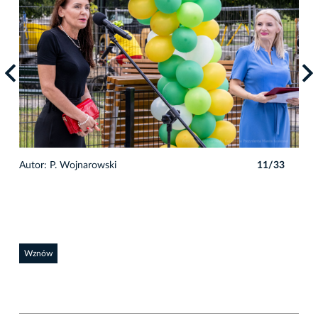
3
Autor: P. Wojnarowski
11/33
Auto
Wznów