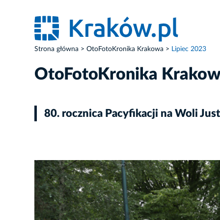
Strona główna
OtoFotoKronika Krakowa
Lipiec 2023
OtoFotoKronika Krako
80. rocznica Pacyfikacji na Woli Jus
ZDJĘCIE