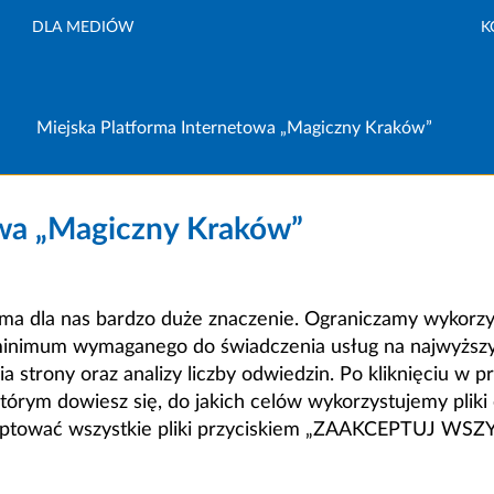
DLA MEDIÓW
K
Miejska Platforma Internetowa „Magiczny Kraków”
owa „Magiczny Kraków”
a dla nas bardzo duże znaczenie. Ograniczamy wykorzyst
minimum wymaganego do świadczenia usług na najwyższym
strony oraz analizy liczby odwiedzin. Po kliknięciu w pr
m dowiesz się, do jakich celów wykorzystujemy pliki c
ceptować wszystkie pliki przyciskiem „ZAAKCEPTUJ WS