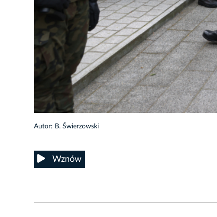
13/18
Autor: B. Świerzowski
Wznów