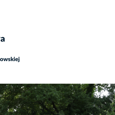
wa
towskiej