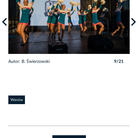
1
Autor: B. Świerzowski
9/21
Auto
Wznów