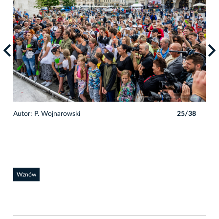
8
Autor: P. Wojnarowski
25/38
Auto
Wznów