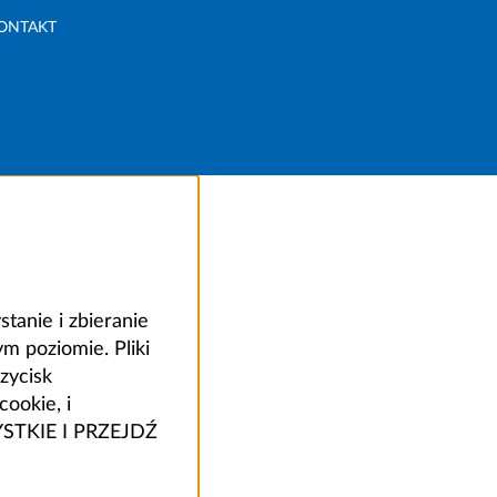
ONTAKT
anie i zbieranie
 poziomie. Pliki
zycisk
ookie, i
ZYSTKIE I PRZEJDŹ