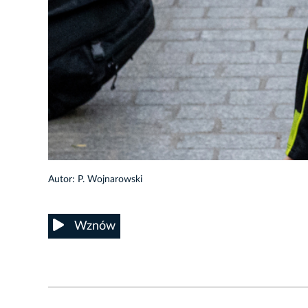
17/38
Autor: P. Wojnarowski
Wznów