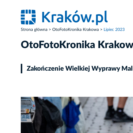
Strona główna
OtoFotoKronika Krakowa
Lipiec 2023
OtoFotoKronika Krako
Zakończenie Wielkiej Wyprawy Ma
ZDJĘCIE