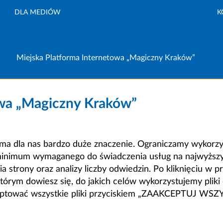
DLA MEDIÓW
K
Miejska Platforma Internetowa „Magiczny Kraków”
owa „Magiczny Kraków”
a dla nas bardzo duże znaczenie. Ograniczamy wykorzyst
minimum wymaganego do świadczenia usług na najwyższym
strony oraz analizy liczby odwiedzin. Po kliknięciu w pr
m dowiesz się, do jakich celów wykorzystujemy pliki c
ceptować wszystkie pliki przyciskiem „ZAAKCEPTUJ WS