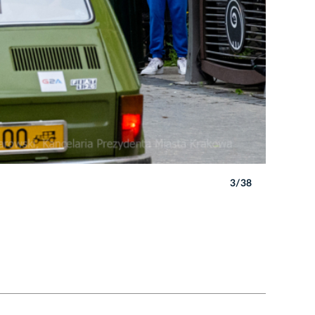
3/38
Autor: P. 