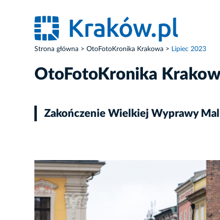
Strona główna
OtoFotoKronika Krakowa
Lipiec 2023
OtoFotoKronika Krako
Zakończenie Wielkiej Wyprawy Ma
ZDJĘCIE