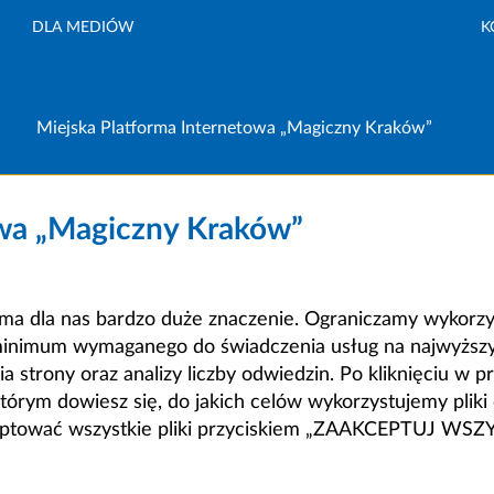
DLA MEDIÓW
K
Miejska Platforma Internetowa „Magiczny Kraków”
owa „Magiczny Kraków”
a dla nas bardzo duże znaczenie. Ograniczamy wykorzyst
minimum wymaganego do świadczenia usług na najwyższym
strony oraz analizy liczby odwiedzin. Po kliknięciu w pr
m dowiesz się, do jakich celów wykorzystujemy pliki c
ceptować wszystkie pliki przyciskiem „ZAAKCEPTUJ WS