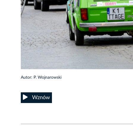
2/38
Autor: P. Wojnarowski
Wznów