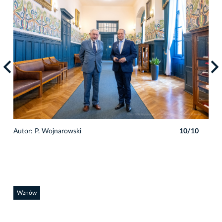
0
Autor: P. Wojnarowski
10/10
Auto
Wznów