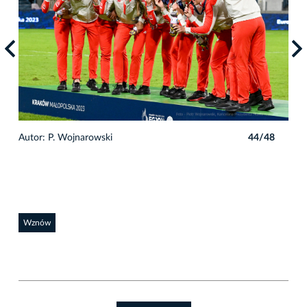
8
Autor: P. Wojnarowski
44/48
Auto
Wznów