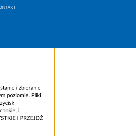
ONTAKT
anie i zbieranie
 poziomie. Pliki
zycisk
ookie, i
ZYSTKIE I PRZEJDŹ