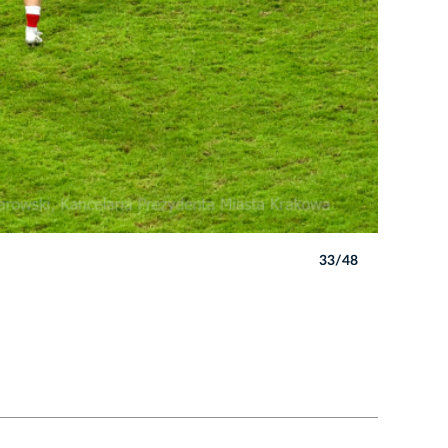
33/48
Autor: P. 