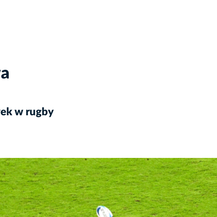
wa
wek w rugby