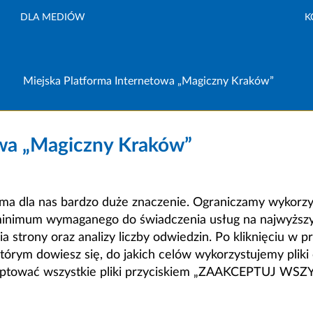
DLA MEDIÓW
K
Miejska Platforma Internetowa „Magiczny Kraków”
owa „Magiczny Kraków”
a dla nas bardzo duże znaczenie. Ograniczamy wykorzyst
minimum wymaganego do świadczenia usług na najwyższym
strony oraz analizy liczby odwiedzin. Po kliknięciu w pr
m dowiesz się, do jakich celów wykorzystujemy pliki c
ceptować wszystkie pliki przyciskiem „ZAAKCEPTUJ WS