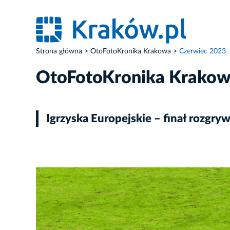
Strona główna
OtoFotoKronika Krakowa
Czerwiec 2023
OtoFotoKronika Krako
Igrzyska Europejskie – finał rozgry
ZDJĘCIE