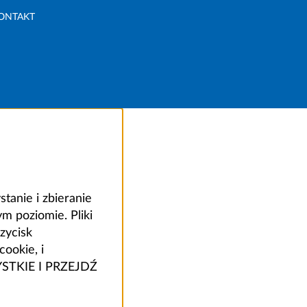
ONTAKT
anie i zbieranie
 poziomie. Pliki
zycisk
ookie, i
ZYSTKIE I PRZEJDŹ