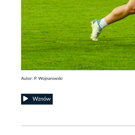
9/48
Autor: P. Wojnarowski
Wznów