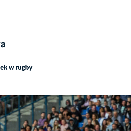
wa
wek w rugby