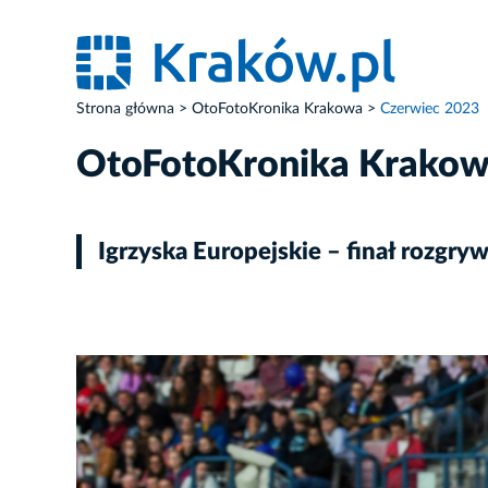
Strona główna
OtoFotoKronika Krakowa
Czerwiec 2023
OtoFotoKronika Krako
Igrzyska Europejskie – finał rozgry
ZDJĘCIE