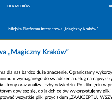
DLA MEDIÓW
K
Miejska Platforma Internetowa „Magiczny Kraków”
owa „Magiczny Kraków”
a dla nas bardzo duże znaczenie. Ograniczamy wykorzyst
minimum wymaganego do świadczenia usług na najwyższym
strony oraz analizy liczby odwiedzin. Po kliknięciu w pr
m dowiesz się, do jakich celów wykorzystujemy pliki c
ceptować wszystkie pliki przyciskiem „ZAAKCEPTUJ WS