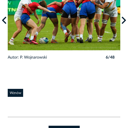
8
Autor: P. Wojnarowski
6/48
Auto
Wznów