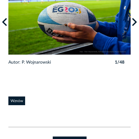
Autor: P. Wojnarowski
1/48
Auto
Wznów