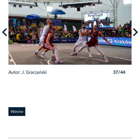
4
Autor: J. Graczyński
37/44
Auto
Wznów