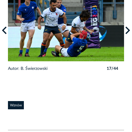
4
Autor: B. Świerzowski
17/44
Auto
Wznów