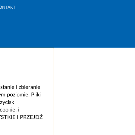
ONTAKT
anie i zbieranie
 poziomie. Pliki
zycisk
ookie, i
ZYSTKIE I PRZEJDŹ