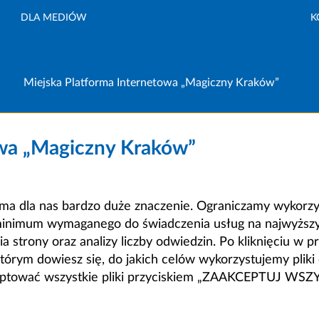
DLA MEDIÓW
K
Miejska Platforma Internetowa „Magiczny Kraków”
owa „Magiczny Kraków”
a dla nas bardzo duże znaczenie. Ograniczamy wykorzyst
minimum wymaganego do świadczenia usług na najwyższym
strony oraz analizy liczby odwiedzin. Po kliknięciu w pr
m dowiesz się, do jakich celów wykorzystujemy pliki c
ceptować wszystkie pliki przyciskiem „ZAAKCEPTUJ WS