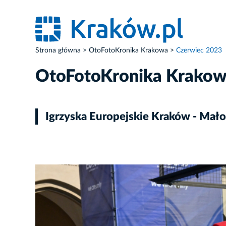
Strona główna
OtoFotoKronika Krakowa
Czerwiec 2023
OtoFotoKronika Krako
Igrzyska Europejskie Kraków - Mał
ZDJĘCIE