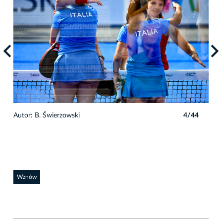
4
Autor: B. Świerzowski
4/44
Auto
Wznów