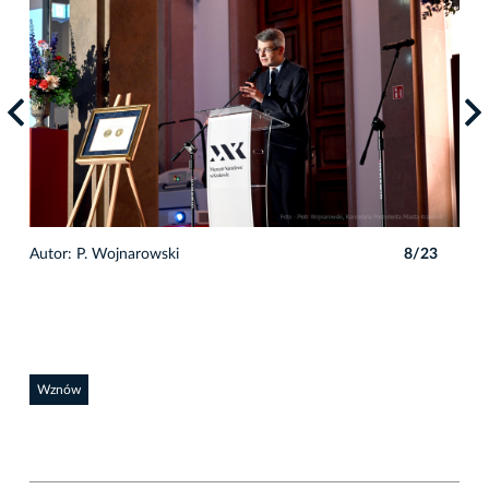
3
Autor: P. Wojnarowski
8/23
Auto
Wznów