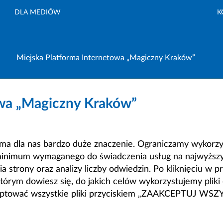
DLA MEDIÓW
K
Miejska Platforma Internetowa „Magiczny Kraków”
owa „Magiczny Kraków”
a dla nas bardzo duże znaczenie. Ograniczamy wykorzyst
minimum wymaganego do świadczenia usług na najwyższym
strony oraz analizy liczby odwiedzin. Po kliknięciu w pr
m dowiesz się, do jakich celów wykorzystujemy pliki c
ceptować wszystkie pliki przyciskiem „ZAAKCEPTUJ WS