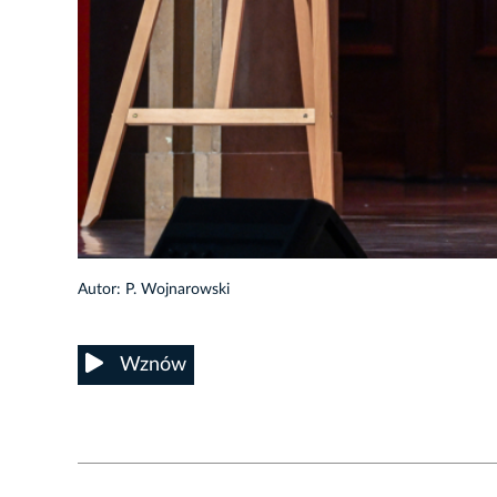
3/23
Autor: P. Wojnarowski
Wznów