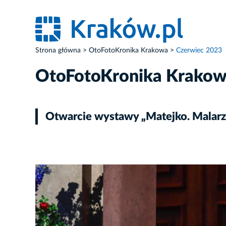
Strona główna
OtoFotoKronika Krakowa
Czerwiec 2023
OtoFotoKronika Krako
Otwarcie wystawy „Matejko. Malar
ZDJĘCIE