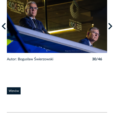
6
Autor: Bogusław Świerzowski
30/46
Auto
Wznów