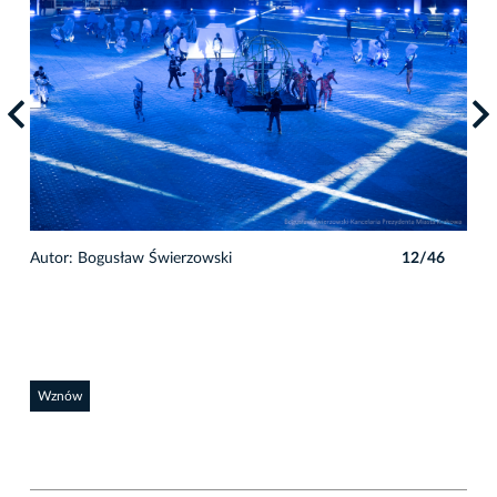
6
Autor: Bogusław Świerzowski
12/46
Auto
Wznów