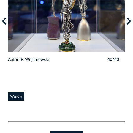
3
Autor: P. Wojnarowski
40/43
Auto
Wznów