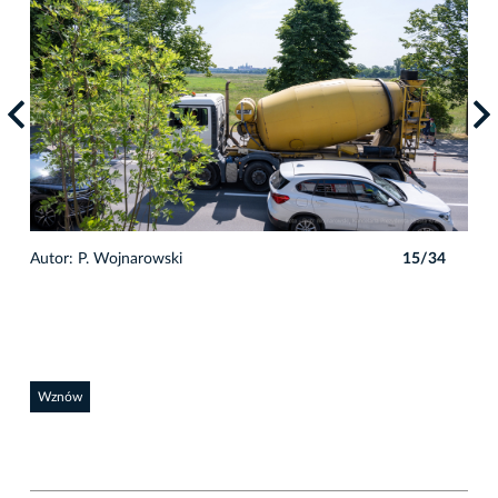
4
Autor: P. Wojnarowski
15/34
Auto
Wznów