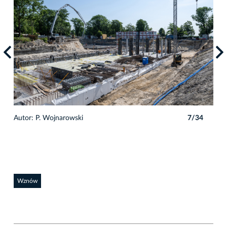
4
Autor: P. Wojnarowski
7/34
Auto
Wznów