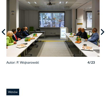
3
Autor: P. Wojnarowski
4/23
Auto
Wznów