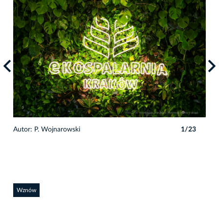
Autor: P. Wojnarowski
1/23
Auto
Wznów