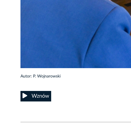
37/73
Autor: P. Wojnarowski
Wznów