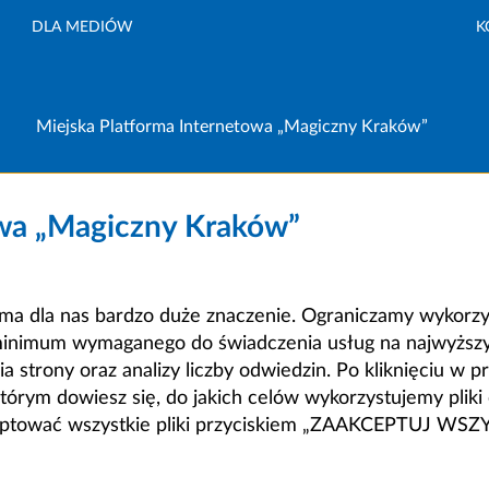
DLA MEDIÓW
K
Miejska Platforma Internetowa „Magiczny Kraków”
owa „Magiczny Kraków”
a dla nas bardzo duże znaczenie. Ograniczamy wykorzyst
minimum wymaganego do świadczenia usług na najwyższym
strony oraz analizy liczby odwiedzin. Po kliknięciu w pr
m dowiesz się, do jakich celów wykorzystujemy pliki c
ceptować wszystkie pliki przyciskiem „ZAAKCEPTUJ WS