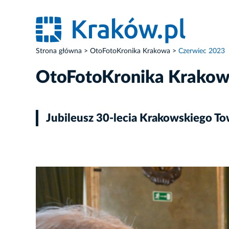
Strona główna
OtoFotoKronika Krakowa
Czerwiec 2023
OtoFotoKronika Krako
Jubileusz 30-lecia Krakowskiego T
ZDJĘCIE