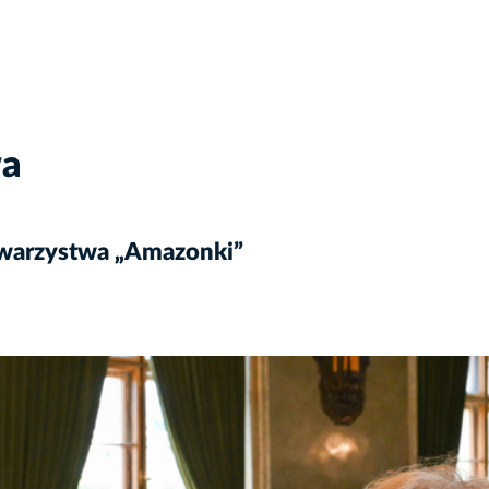
wa
owarzystwa „Amazonki”