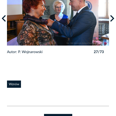
3
Autor: P. Wojnarowski
27/73
Auto
Wznów