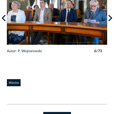
3
Autor: P. Wojnarowski
6/73
Auto
Wznów