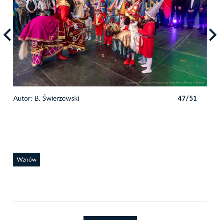
1
Autor: B. Świerzowski
47/51
Auto
Wznów