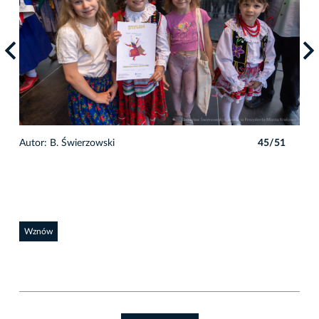
1
Autor: B. Świerzowski
45/51
Auto
Wznów